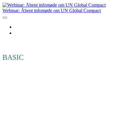
Webinar: Åbent infomøde om UN Global Compact
Overblik
Tilmeld dig
Alle arrangementer
BASIC
Webinar: Åbent
infomøde om
UN Global