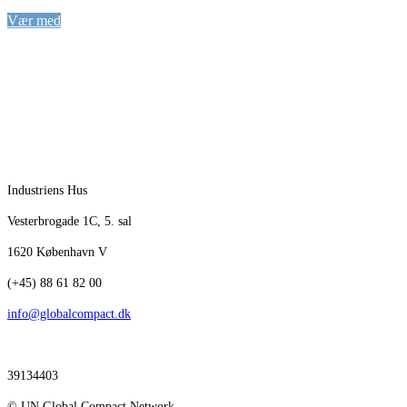
Tilmeld dig nyhedsbrevet
Vær med
Industriens Hus
Vesterbrogade 1C, 5. sal
1620 København V
(+45) 88 61 82 00
info@globalcompact.dk
39134403
© UN Global Compact Network