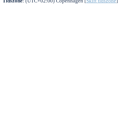
Tidszone
: (UTC+02:00) Copenhagen [
Skift tidszone
]