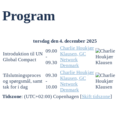
Program
torsdag den 4. december 2025
Charlie Houkjær
09.00
Introduktion til UN
Klausen, GC
-
Global Compact
Network
09.30
Denmark
Charlie Houkjær
Tilslutningsproces
09.30
Klausen, GC
og spørgsmål, samt
-
Network
tak for i dag
10.00
Denmark
Tidszone
: (UTC+02:00) Copenhagen [
Skift tidszone
]