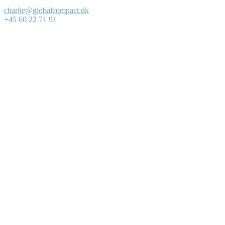
charlie@globalcompact.dk
+45 60 22 71 91