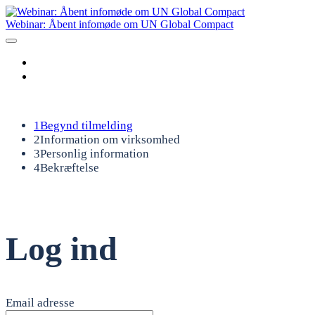
Webinar: Åbent infomøde om UN Global Compact
Overblik
Tilmeld dig
Alle arrangementer
1
Begynd tilmelding
2
Information om virksomhed
3
Personlig information
4
Bekræftelse
Log ind
Email adresse